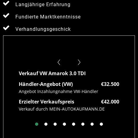
Langjährige Erfahrung
Fundierte Marktkenntnisse
Verhandlungsgeschick
Verkauf VW Amarok 3.0 TDI
Verk
Händler-Angebot (VW)
€32.500
Händ
7.500
Angebot Inzahlungnahme VW-Händler
Angeb
Erzielter Verkaufspreis
€42.000
Erzie
0.750
Verkauf durch MEIN-AUTOKAUFMANN.DE
Verk