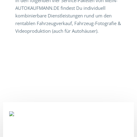
In den folgenden vier Service-Paketen von MEIN-
AUTOKAUFMANN.DE findest Du individuell
kombinierbare Dienstleistungen rund um den
rentablen Fahrzeugverkauf, Fahrzeug-Fotografie &
Videoproduktion (auch für Autohäuser).
Tagesaktuelle DAT-Bewertung unter Berücksichtigung der
fahrzeugspezifischen Ausstattung inkl. entsprechender
Marktanalyse und detaillierter Kalkulationsaufstellung.