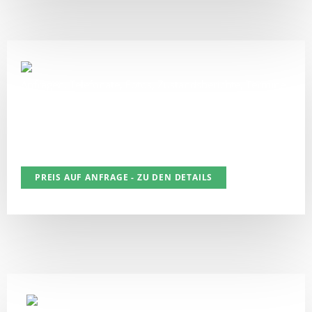
Anfragen, Telefonate, Fotos, Zustandsberichte, Termine,
Vertragsabschlüsse, Abwicklung der Zahlung… Durch
persönliche Betreuung gibst Du die Beantwortung von
Anfragen einfach ab und kannst Dir die gewonnene Zeit für
andere schöne Dinge nehmen.
IS AUF ANFRAGE - ZU DEN DETAILS
PREIS AUF ANFRAGE - ZU DEN DETAILS